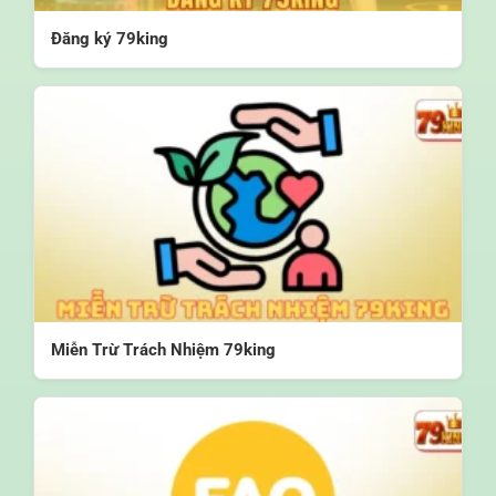
Đăng ký 79king
Miễn Trừ Trách Nhiệm 79king