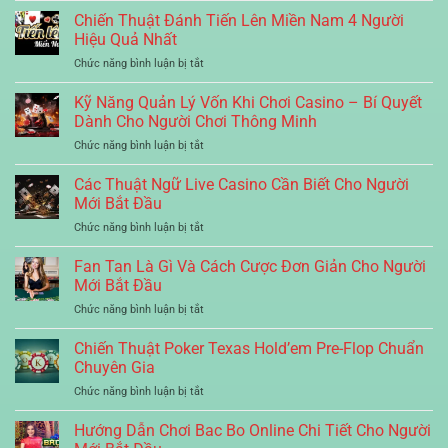
Xập
Định
Nhìn
Chơi
Chiến Thuật Đánh Tiến Lên Miền Nam 4 Người
Xám
Chuẩn
Toán
Phỏm
Luôn
Hiệu Quả Nhất
Dựa
Học
Tái
Thắng
Trên
ở
Chức năng bình luận bị tắt
Gửi
Dành
Tâm
Chiến
Chi
Cho
Lý
Thuật
Kỹ Năng Quản Lý Vốn Khi Chơi Casino – Bí Quyết
Tiết
Người
Và
Đánh
Cho
Dành Cho Người Chơi Thông Minh
Chơi
Tình
Tiến
Người
Trung
Huống
ở
Chức năng bình luận bị tắt
Lên
Chơi
Cấp
Kỹ
Miền
Nâng
Năng
Các Thuật Ngữ Live Casino Cần Biết Cho Người
Nam
Cao
Quản
4
Mới Bắt Đầu
Lý
Người
ở
Chức năng bình luận bị tắt
Vốn
Hiệu
Các
Khi
Quả
Thuật
Fan Tan Là Gì Và Cách Cược Đơn Giản Cho Người
Chơi
Nhất
Ngữ
Casino
Mới Bắt Đầu
Live
–
ở
Chức năng bình luận bị tắt
Casino
Bí
Fan
Cần
Quyết
Tan
Chiến Thuật Poker Texas Hold’em Pre-Flop Chuẩn
Biết
Dành
Là
Cho
Chuyên Gia
Cho
Gì
Người
Người
ở
Chức năng bình luận bị tắt
Và
Mới
Chơi
Chiến
Cách
Bắt
Thông
Thuật
Hướng Dẫn Chơi Bac Bo Online Chi Tiết Cho Người
Cược
Đầu
Minh
Poker
Đơn