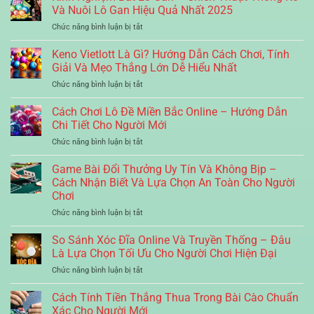
Siêu
Chuẩn
Và Nuôi Lô Gan Hiệu Quả Nhất 2025
Trúng
Quyết
Tốc
Nhất
Và
Ăn
ở
Chức năng bình luận bị tắt
Là
–
Giá
Lớn
Kinh
Gì?
Công
Trị
2025
Nghiệm
Keno Vietlott Là Gì? Hướng Dẫn Cách Chơi, Tính
Cơ
Thức,
Giải
Bắt
Chế,
Giải Và Mẹo Thắng Lớn Dễ Hiểu Nhất
Tỷ
Jackpot
Lô
Mẹo
Lệ
2025
ở
Chức năng bình luận bị tắt
Gan
Bắt
Ăn
Keno
–
Số
Và
Vietlott
Cách Chơi Lô Đề Miền Bắc Online – Hướng Dẫn
Chiến
1
Mẹo
Là
Thuật
Chi Tiết Cho Người Mới
Phút
Ghép
Gì?
Thống
Và
Số
ở
Chức năng bình luận bị tắt
Hướng
Kê
Cách
Hiệu
Cách
Dẫn
Và
Chơi
Quả
Chơi
Game Bài Đổi Thưởng Uy Tín Và Không Bịp –
Cách
Nuôi
Hiệu
2025
Lô
Chơi,
Cách Nhận Biết Và Lựa Chọn An Toàn Cho Người
Lô
Quả
Đề
Tính
Gan
Chơi
Nhất
Miền
Giải
Hiệu
2025
ở
Chức năng bình luận bị tắt
Bắc
Và
Quả
Game
Online
Mẹo
Nhất
Bài
–
So Sánh Xóc Đĩa Online Và Truyền Thống – Đâu
Thắng
2025
Đổi
Hướng
Lớn
Là Lựa Chọn Tối Ưu Cho Người Chơi Hiện Đại
Thưởng
Dẫn
Dễ
ở
Chức năng bình luận bị tắt
Uy
Chi
Hiểu
So
Tín
Tiết
Nhất
Sánh
Cách Tính Tiền Thắng Thua Trong Bài Cào Chuẩn
Và
Cho
Xóc
Không
Người
Xác Cho Người Mới