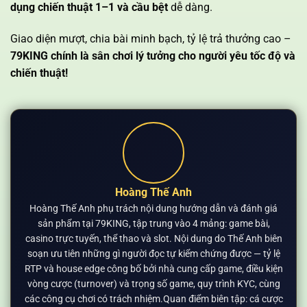
dụng chiến thuật 1–1 và cầu bệt
dễ dàng.
Giao diện mượt, chia bài minh bạch, tỷ lệ trả thưởng cao –
79KING chính là sân chơi lý tưởng cho người yêu tốc độ và
chiến thuật!
Hoàng Thế Anh
Hoàng Thế Anh phụ trách nội dung hướng dẫn và đánh giá
sản phẩm tại 79KING, tập trung vào 4 mảng: game bài,
casino trực tuyến, thể thao và slot. Nội dung do Thế Anh biên
soạn ưu tiên những gì người đọc tự kiểm chứng được — tỷ lệ
RTP và house edge công bố bởi nhà cung cấp game, điều kiện
vòng cược (turnover) và trọng số game, quy trình KYC, cùng
các công cụ chơi có trách nhiệm.Quan điểm biên tập: cá cược