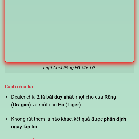
Luật Chơi Rồng Hổ Chi Tiết
Cách chia bài
Dealer chia
2 lá bài duy nhất
, một cho cửa
Rồng
(Dragon)
và một cho
Hổ (Tiger)
.
Không rút thêm lá nào khác, kết quả được
phân định
ngay lập tức
.