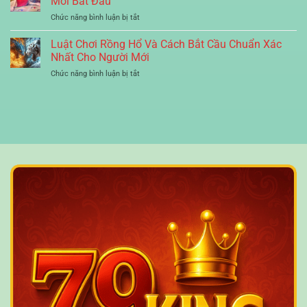
Mới Bắt Đầu
Texas
Giản
ở
Chức năng bình luận bị tắt
Hold’em
Cho
Hướng
Pre-
Người
Dẫn
Luật Chơi Rồng Hổ Và Cách Bắt Cầu Chuẩn Xác
Flop
Mới
Chơi
Chuẩn
Nhất Cho Người Mới
Bắt
Bac
Chuyên
Đầu
ở
Chức năng bình luận bị tắt
Bo
Gia
Luật
Online
Chơi
Chi
Rồng
Tiết
Hổ
Cho
Và
Người
Cách
Mới
Bắt
Bắt
Cầu
Đầu
Chuẩn
Xác
Nhất
Cho
Người
Mới