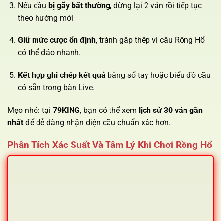
Nếu cầu
bị gãy bất thường
, dừng lại 2 ván rồi tiếp tục
theo hướng mới.
Giữ mức cược ổn định
, tránh gấp thếp vì cầu Rồng Hổ
có thể đảo nhanh.
Kết hợp ghi chép kết quả
bằng sổ tay hoặc biểu đồ cầu
có sẵn trong bàn Live.
Mẹo nhỏ: tại
79KING
, bạn có thể xem
lịch sử 30 ván gần
nhất
để dễ dàng nhận diện cầu chuẩn xác hơn.
Phân Tích Xác Suất Và Tâm Lý Khi Chơi Rồng Hổ