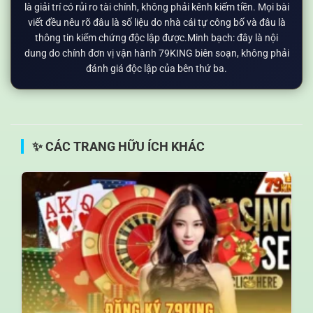
là giải trí có rủi ro tài chính, không phải kênh kiếm tiền. Mọi bài
viết đều nêu rõ đâu là số liệu do nhà cái tự công bố và đâu là
thông tin kiểm chứng độc lập được.Minh bạch: đây là nội
dung do chính đơn vị vận hành 79KING biên soạn, không phải
đánh giá độc lập của bên thứ ba.
✨ CÁC TRANG HỮU ÍCH KHÁC