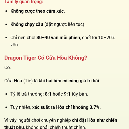
Tâm lý quan trọng:
Không cược theo cảm xúc.
Không chạy cầu
(đặt ngược liên tục).
Chỉ nên chơi
30–40 ván mỗi phiên
, chốt lời 10–20%
vốn.
Dragon Tiger Có Cửa Hòa Không?
Có.
Cửa Hòa (Tie) là khi
hai bên có cùng giá trị bài
.
Tỷ lệ trả thưởng:
8:1
hoặc
9:1
tùy bàn.
Tuy nhiên,
xác suất ra Hòa chỉ khoảng 3.7%
.
Vì vậy, người chơi chuyên nghiệp
chỉ đặt Hòa như chiến
thuật phụ
, không phải chiến thuật chính.