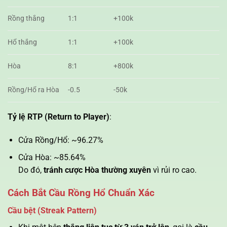
Rồng thắng
1:1
+100k
Hổ thắng
1:1
+100k
Hòa
8:1
+800k
Rồng/Hổ ra Hòa
-0.5
-50k
Tỷ lệ RTP (Return to Player)
:
Cửa Rồng/Hổ: ~96.27%
Cửa Hòa: ~85.64%
Do đó,
tránh cược Hòa thường xuyên
vì rủi ro cao.
Cách Bắt Cầu Rồng Hổ Chuẩn Xác
Cầu bệt (Streak Pattern)