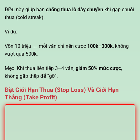
Điều này giúp bạn
chống thua lỗ dây chuyền
khi gặp chuỗi
thua (cold streak).
Ví dụ:
Vốn 10 triệu → mỗi ván chỉ nên cược
100k–300k
, không
vượt quá 500k.
Mẹo: Khi thua liên tiếp 3–4 ván,
giảm 50% mức cược
,
không gấp thếp để “gỡ”.
Đặt Giới Hạn Thua (Stop Loss) Và Giới Hạn
Thắng (Take Profit)