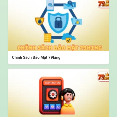
Chính Sách Bảo Mật 79king