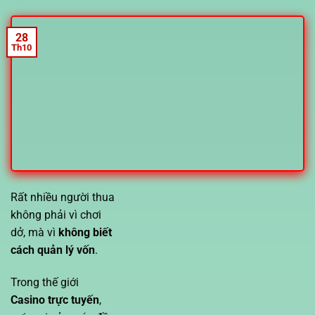
28
Th10
Rất nhiều người thua
không phải vì chơi
dở, mà vì
không biết
cách quản lý vốn
.
Trong thế giới
Casino trực tuyến
,