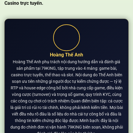
Casino trực tuyến.
Hoàng Thế Anh
Hoàng Thế Anh phụ trách nội dung hướng dẫn và đánh giá
sản phẩm tại 79KING, tập trung vào 4 mảng: game bài,
casino trực tuyến, thể thao và slot. Nội dung do Thế Anh biên
soạn ưu tiên những gì người đọc tự kiểm chứng được — tỷ lệ
RTP và house edge công bố bởi nhà cung cấp game, điều kiện
vòng cược (turnover) và trọng số game, quy trình KYC, cùng
các công cụ chơi có trách nhiệm.Quan điểm biên tập: cá cược
là giải trí có rủi ro tài chính, không phải kênh kiếm tiền. Mọi bài
viết đều nêu rõ đâu là số liệu do nhà cái tự công bố và đâu là
thông tin kiểm chứng độc lập được.Minh bạch: đây là nội
dung do chính đơn vị vận hành 79KING biên soạn, không phải