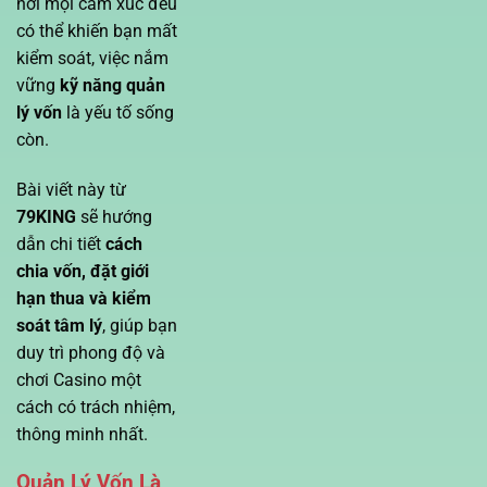
nơi mọi cảm xúc đều
có thể khiến bạn mất
kiểm soát, việc nắm
vững
kỹ năng quản
lý vốn
là yếu tố sống
còn.
Bài viết này từ
79KING
sẽ hướng
dẫn chi tiết
cách
chia vốn, đặt giới
hạn thua và kiểm
soát tâm lý
, giúp bạn
duy trì phong độ và
chơi Casino một
cách có trách nhiệm,
thông minh nhất.
Quản Lý Vốn Là