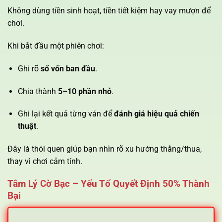
Không dùng tiền sinh hoạt, tiền tiết kiệm hay vay mượn để
chơi.
Khi bắt đầu một phiên chơi:
Ghi rõ
số vốn ban đầu
.
Chia thành
5–10 phần nhỏ
.
Ghi lại kết quả từng ván để
đánh giá hiệu quả chiến
thuật
.
Đây là thói quen giúp bạn nhìn rõ xu hướng thắng/thua,
thay vì chơi cảm tính.
Tâm Lý Cờ Bạc – Yếu Tố Quyết Định 50% Thành
Bại