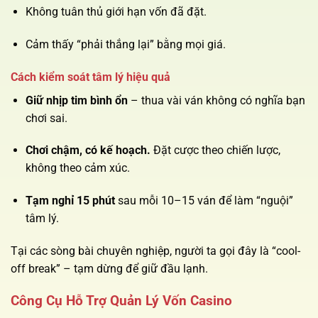
Không tuân thủ giới hạn vốn đã đặt.
Cảm thấy “phải thắng lại” bằng mọi giá.
Cách kiểm soát tâm lý hiệu quả
Giữ nhịp tim bình ổn
– thua vài ván không có nghĩa bạn
chơi sai.
Chơi chậm, có kế hoạch.
Đặt cược theo chiến lược,
không theo cảm xúc.
Tạm nghỉ 15 phút
sau mỗi 10–15 ván để làm “nguội”
tâm lý.
Tại các sòng bài chuyên nghiệp, người ta gọi đây là “cool-
off break” – tạm dừng để giữ đầu lạnh.
Công Cụ Hỗ Trợ Quản Lý Vốn Casino