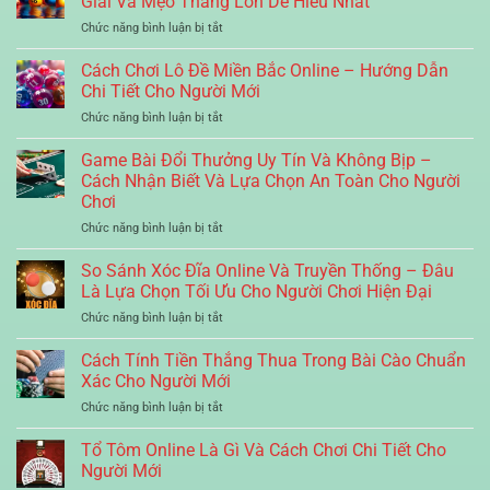
Giải Và Mẹo Thắng Lớn Dễ Hiểu Nhất
Jackpot
Lô
Mẹo
Lệ
2025
ở
Chức năng bình luận bị tắt
Gan
Bắt
Ăn
Keno
–
Số
Và
Vietlott
Cách Chơi Lô Đề Miền Bắc Online – Hướng Dẫn
Chiến
1
Mẹo
Là
Thuật
Chi Tiết Cho Người Mới
Phút
Ghép
Gì?
Thống
Và
Số
ở
Chức năng bình luận bị tắt
Hướng
Kê
Cách
Hiệu
Cách
Dẫn
Và
Chơi
Quả
Chơi
Game Bài Đổi Thưởng Uy Tín Và Không Bịp –
Cách
Nuôi
Hiệu
2025
Lô
Chơi,
Cách Nhận Biết Và Lựa Chọn An Toàn Cho Người
Lô
Quả
Đề
Tính
Gan
Chơi
Nhất
Miền
Giải
Hiệu
2025
ở
Chức năng bình luận bị tắt
Bắc
Và
Quả
Game
Online
Mẹo
Nhất
Bài
–
So Sánh Xóc Đĩa Online Và Truyền Thống – Đâu
Thắng
2025
Đổi
Hướng
Lớn
Là Lựa Chọn Tối Ưu Cho Người Chơi Hiện Đại
Thưởng
Dẫn
Dễ
ở
Chức năng bình luận bị tắt
Uy
Chi
Hiểu
So
Tín
Tiết
Nhất
Sánh
Cách Tính Tiền Thắng Thua Trong Bài Cào Chuẩn
Và
Cho
Xóc
Không
Người
Xác Cho Người Mới
Đĩa
Bịp
Mới
ở
Chức năng bình luận bị tắt
Online
–
Cách
Và
Cách
Tính
Tổ Tôm Online Là Gì Và Cách Chơi Chi Tiết Cho
Truyền
Nhận
Tiền
Thống
Người Mới
Biết
Thắng
–
Và