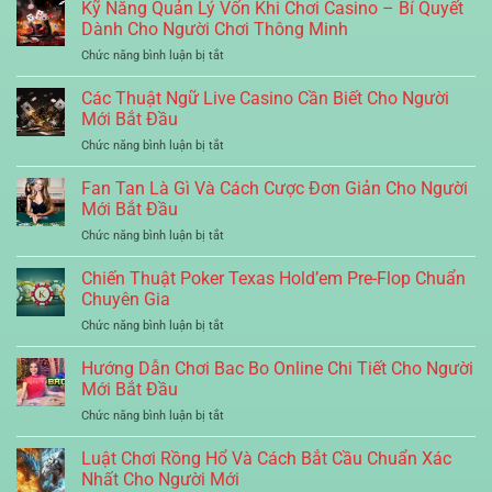
Thuật
Kỹ Năng Quản Lý Vốn Khi Chơi Casino – Bí Quyết
Tiết
Người
Và
Đánh
Cho
Dành Cho Người Chơi Thông Minh
Chơi
Tình
Tiến
Người
Trung
Huống
ở
Chức năng bình luận bị tắt
Lên
Chơi
Cấp
Kỹ
Miền
Nâng
Năng
Các Thuật Ngữ Live Casino Cần Biết Cho Người
Nam
Cao
Quản
4
Mới Bắt Đầu
Lý
Người
ở
Chức năng bình luận bị tắt
Vốn
Hiệu
Các
Khi
Quả
Thuật
Fan Tan Là Gì Và Cách Cược Đơn Giản Cho Người
Chơi
Nhất
Ngữ
Casino
Mới Bắt Đầu
Live
–
ở
Chức năng bình luận bị tắt
Casino
Bí
Fan
Cần
Quyết
Tan
Chiến Thuật Poker Texas Hold’em Pre-Flop Chuẩn
Biết
Dành
Là
Cho
Chuyên Gia
Cho
Gì
Người
Người
ở
Chức năng bình luận bị tắt
Và
Mới
Chơi
Chiến
Cách
Bắt
Thông
Thuật
Hướng Dẫn Chơi Bac Bo Online Chi Tiết Cho Người
Cược
Đầu
Minh
Poker
Đơn
Mới Bắt Đầu
Texas
Giản
ở
Chức năng bình luận bị tắt
Hold’em
Cho
Hướng
Pre-
Người
Dẫn
Luật Chơi Rồng Hổ Và Cách Bắt Cầu Chuẩn Xác
Flop
Mới
Chơi
Chuẩn
Nhất Cho Người Mới
Bắt
Bac