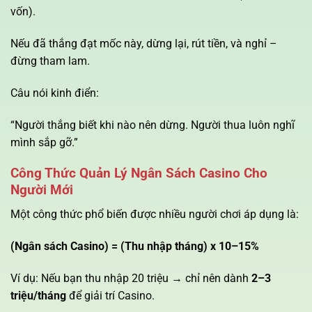
vốn).
Nếu đã thắng đạt mốc này, dừng lại, rút tiền, và nghỉ –
đừng tham lam.
Câu nói kinh điển:
“Người thắng biết khi nào nên dừng. Người thua luôn nghĩ
mình sắp gỡ.”
Công Thức Quản Lý Ngân Sách Casino Cho
Người Mới
Một công thức phổ biến được nhiều người chơi áp dụng là:
(Ngân sách Casino) = (Thu nhập tháng) x 10–15%
Ví dụ: Nếu bạn thu nhập 20 triệu → chỉ nên dành
2–3
triệu/tháng
để giải trí Casino.