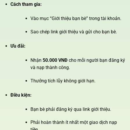
Cách tham gia:
Vào mục “Giới thiệu bạn bè” trong tài khoản.
Sao chép link giới thiệu và gửi cho bạn bè.
Ưu đãi:
Nhận
50.000 VNĐ
cho mỗi người bạn đăng ký
và nạp thành công.
Thưởng tích lũy không giới hạn.
Điều kiện:
Bạn bè phải đăng ký qua link giới thiệu.
Phải hoàn thành ít nhất một giao dịch nạp
tiền.