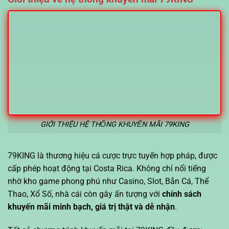
GIỚI THIỆU HỆ THỐNG KHUYẾN MÃI 79KING
79KING là thương hiệu cá cược trực tuyến hợp pháp, được
cấp phép hoạt động tại Costa Rica. Không chỉ nổi tiếng
nhờ kho game phong phú như Casino, Slot, Bắn Cá, Thể
Thao, Xổ Số, nhà cái còn gây ấn tượng với
chính sách
khuyến mãi minh bạch, giá trị thật và dễ nhận
.