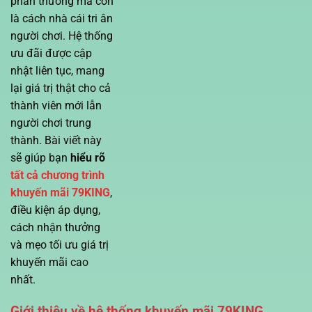
phần thưởng mà còn
là cách nhà cái tri ân
người chơi. Hệ thống
ưu đãi được cập
nhật liên tục, mang
lại giá trị thật cho cả
thành viên mới lẫn
người chơi trung
thành. Bài viết này
sẽ giúp bạn
hiểu rõ
tất cả chương trình
khuyến mãi 79KING
,
điều kiện áp dụng,
cách nhận thưởng
và mẹo tối ưu giá trị
khuyến mãi cao
nhất.
Giới thiệu về hệ thống khuyến mãi 79KING