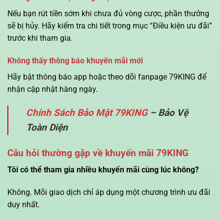
Nếu bạn rút tiền sớm khi chưa đủ vòng cược, phần thưởng
sẽ bị hủy. Hãy kiểm tra chi tiết trong mục “Điều kiện ưu đãi”
trước khi tham gia.
Không thấy thông báo khuyến mãi mới
Hãy bật thông báo app hoặc theo dõi fanpage 79KING để
nhận cập nhật hàng ngày.
Chính Sách Bảo Mật 79KING
– Bảo Vệ
Toàn Diện
Câu hỏi thường gặp về khuyến mãi 79KING
Tôi có thể tham gia nhiều khuyến mãi cùng lúc không?
Không. Mỗi giao dịch chỉ áp dụng một chương trình ưu đãi
duy nhất.