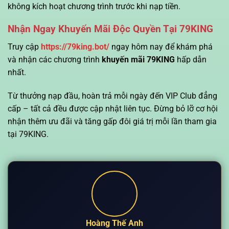
không kích hoạt chương trình trước khi nạp tiền.
Nhận Ngay Khuyến Mãi Độc Quyền Tại 79KING
Truy cập
https://79king.bot/
ngay hôm nay để khám phá
và nhận các chương trình
khuyến mãi 79KING
hấp dẫn
nhất.
Từ thưởng nạp đầu, hoàn trả mỗi ngày đến VIP Club đẳng
cấp – tất cả đều được cập nhật liên tục. Đừng bỏ lỡ cơ hội
nhận thêm ưu đãi và tăng gấp đôi giá trị mỗi lần tham gia
tại 79KING.
Hoàng Thế Anh