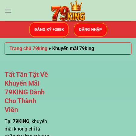
Chuyển
đến
nội
dung
ĐĂNG NHẬP
ĐĂNG KÝ +288K
Trang chủ 79king
♦️
Khuyến mãi 79king
Tất Tần Tật Về
Khuyến Mãi
79KING Dành
Cho Thành
Viên
Tại
79KING
, khuyến
mãi không chỉ là