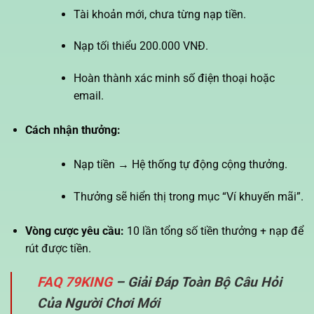
Tài khoản mới, chưa từng nạp tiền.
Nạp tối thiểu 200.000 VNĐ.
Hoàn thành xác minh số điện thoại hoặc
email.
Cách nhận thưởng:
Nạp tiền → Hệ thống tự động cộng thưởng.
Thưởng sẽ hiển thị trong mục “Ví khuyến mãi”.
Vòng cược yêu cầu:
10 lần tổng số tiền thưởng + nạp để
rút được tiền.
FAQ 79KING
– Giải Đáp Toàn Bộ Câu Hỏi
Của Người Chơi Mới