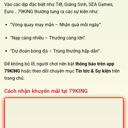
Vào các dịp đặc biệt như Tết, Giáng Sinh, SEA Games,
Euro… 79KING thường tung ra các sự kiện như:
“Vòng quay may mắn – Nhận quà mỗi ngày”.
“Nạp càng nhiều – Thưởng càng lớn”.
“Dự đoán bóng đá – Trúng thưởng hấp dẫn”.
Để không bỏ lỡ, người chơi nên bật
thông báo trên app
79KING
hoặc theo dõi chuyên mục
Tin tức & Sự kiện
trên
trang chủ.
Cách nhận khuyến mãi tại 79KING