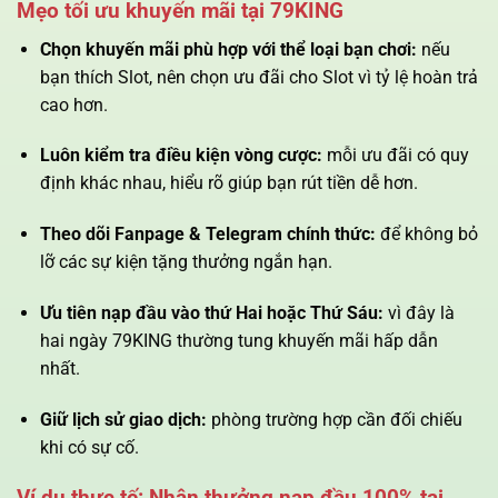
Mẹo tối ưu khuyến mãi tại 79KING
Chọn khuyến mãi phù hợp với thể loại bạn chơi:
nếu
bạn thích Slot, nên chọn ưu đãi cho Slot vì tỷ lệ hoàn trả
cao hơn.
Luôn kiểm tra điều kiện vòng cược:
mỗi ưu đãi có quy
định khác nhau, hiểu rõ giúp bạn rút tiền dễ hơn.
Theo dõi Fanpage & Telegram chính thức:
để không bỏ
lỡ các sự kiện tặng thưởng ngắn hạn.
Ưu tiên nạp đầu vào thứ Hai hoặc Thứ Sáu:
vì đây là
hai ngày 79KING thường tung khuyến mãi hấp dẫn
nhất.
Giữ lịch sử giao dịch:
phòng trường hợp cần đối chiếu
khi có sự cố.
Ví dụ thực tế: Nhận thưởng nạp đầu 100% tại