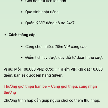
Giới hạn rút tiền lớn hơn.
Quà sinh nhật riêng.
Quản lý VIP riêng hỗ trợ 24/7.
Cách thăng cấp:
Càng chơi nhiều, điểm VIP càng cao.
Điểm tích lũy được quy đổi từ doanh thu cược.
Ví dụ: Mỗi 100.000 VNĐ cược = 1 điểm VIP. Khi đạt 10.000
điểm, bạn sẽ được lên hạng
Silver
.
Thưởng giới thiệu bạn bè – Càng giới thiệu, càng nhận
thưởng
Chương trình hấp dẫn giúp người chơi có thêm thu nhập.