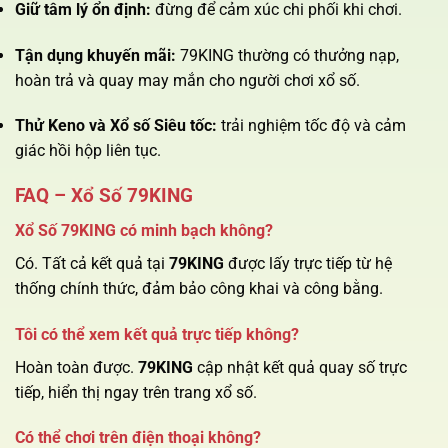
Giữ tâm lý ổn định:
đừng để cảm xúc chi phối khi chơi.
Tận dụng khuyến mãi:
79KING thường có thưởng nạp,
hoàn trả và quay may mắn cho người chơi xổ số.
Thử Keno và Xổ số Siêu tốc:
trải nghiệm tốc độ và cảm
giác hồi hộp liên tục.
FAQ – Xổ Số 79KING
Xổ Số 79KING có minh bạch không?
Có. Tất cả kết quả tại
79KING
được lấy trực tiếp từ hệ
thống chính thức, đảm bảo công khai và công bằng.
Tôi có thể xem kết quả trực tiếp không?
Hoàn toàn được.
79KING
cập nhật kết quả quay số trực
tiếp, hiển thị ngay trên trang xổ số.
Có thể chơi trên điện thoại không?