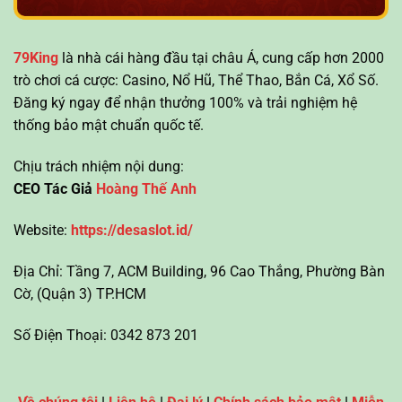
79King
là nhà cái hàng đầu tại châu Á, cung cấp hơn 2000
trò chơi cá cược: Casino, Nổ Hũ, Thể Thao, Bắn Cá, Xổ Số.
Đăng ký ngay để nhận thưởng 100% và trải nghiệm hệ
thống bảo mật chuẩn quốc tế.
Chịu trách nhiệm nội dung:
CEO Tác Giả
Hoàng Thế Anh
Website:
https://desaslot.id/
Địa Chỉ: Tầng 7, ACM Building, 96 Cao Thắng, Phường Bàn
Cờ, (Quận 3) TP.HCM
Số Điện Thoại: 0342 873 201