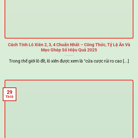
Cách Tính Lô Xiên 2, 3, 4 Chuẩn Nhất – Công Thức, Tỷ Lệ Ăn Và
Mẹo Ghép Số Hiệu Quả 2025
Trong thế giới lô đề, lô xiên được xem là “cửa cược rủi ro cao [...]
29
Th10