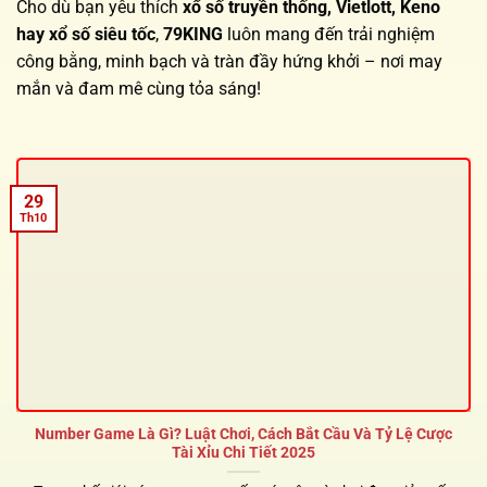
Cho dù bạn yêu thích
xổ số truyền thống, Vietlott, Keno
hay xổ số siêu tốc
,
79KING
luôn mang đến trải nghiệm
công bằng, minh bạch và tràn đầy hứng khởi – nơi may
mắn và đam mê cùng tỏa sáng!
29
Th10
Number Game Là Gì? Luật Chơi, Cách Bắt Cầu Và Tỷ Lệ Cược
Tài Xỉu Chi Tiết 2025