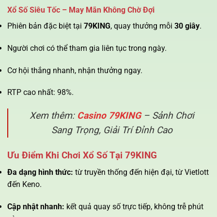
Xổ Số Siêu Tốc – May Mắn Không Chờ Đợi
Phiên bản đặc biệt tại
79KING
, quay thưởng mỗi
30 giây
.
Người chơi có thể tham gia liên tục trong ngày.
Cơ hội thắng nhanh, nhận thưởng ngay.
RTP cao nhất: 98%.
Xem thêm:
Casino 79KING
– Sảnh Chơi
Sang Trọng, Giải Trí Đỉnh Cao
Ưu Điểm Khi Chơi Xổ Số Tại 79KING
Đa dạng hình thức:
từ truyền thống đến hiện đại, từ Vietlott
đến Keno.
Cập nhật nhanh:
kết quả quay số trực tiếp, không trễ phút