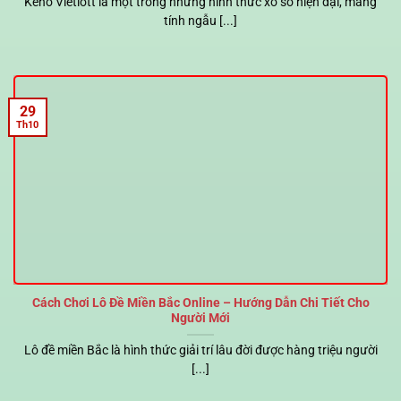
Keno Vietlott là một trong những hình thức xổ số hiện đại, mang
tính ngẫu [...]
29
Th10
Cách Chơi Lô Đề Miền Bắc Online – Hướng Dẫn Chi Tiết Cho
Người Mới
Lô đề miền Bắc là hình thức giải trí lâu đời được hàng triệu người
[...]