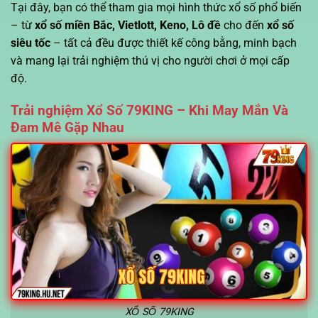
Tại đây, bạn có thể tham gia mọi hình thức xổ số phổ biến
– từ
xổ số miền Bắc, Vietlott, Keno, Lô đề
cho đến
xổ số
siêu tốc
– tất cả đều được thiết kế công bằng, minh bạch
và mang lại trải nghiệm thú vị cho người chơi ở mọi cấp
độ.
Trải nghiệm Xổ Số 79KING – Khi May Mắn Và
Đam Mê Gặp Nhau
XỔ SỐ 79KING