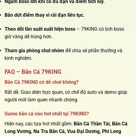
Ngắm boss lớn khi có đủ đạn và điểm tích lũy.
Bắn dứt điểm thay vì rải đạn liên tục.
Theo dõi tần suất xuất hiện boss
– 79KING có lịch boss
giờ vàng dễ trúng hơn.
Tham gia phòng chơi nhóm
để chia sẻ phần thưởng và
kinh nghiệm.
FAQ – Bắn Cá 79KING
Bắn Cá 79KING có dễ chơi không?
Rất dễ. Giao diện trực quan, có chế độ auto và demo giúp
người mới làm quen nhanh chóng.
Game bắn cá nào hot nhất tại 79KING?
Hiện nay, các tựa hot nhất gồm:
Bắn Cá Thần Tài, Bắn Cá
Long Vương, Na Tra Bắn Cá, Vua Đại Dương, Phi Long