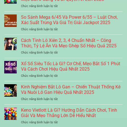
79King
Tính
Tài
ở
Chức năng bình luận bị tắt
–
Tiền,
Xỉu
Hướng
Đánh
Mẹo
Chi
Dẫn
So Sánh Mega 6/45 Và Power 6/55 – Luật Chơi,
Giá
Đánh
Tiết
Chơi
Toàn
Xác Suất Trúng Và Giá Trị Giải Jackpot 2025
Và
2025
Lô
Diện
Chiến
ở
Chức năng bình luận bị tắt
3
Nền
Thuật
So
Số
Tảng,
Hiệu
Sánh
Cách Tính Lô Xiên 2, 3, 4 Chuẩn Nhất – Công
Online
Trải
Quả
Mega
–
Thức, Tỷ Lệ Ăn Và Mẹo Ghép Số Hiệu Quả 2025
Nghiệm
2025
6/45
Cách
Và
ở
Chức năng bình luận bị tắt
Và
Tính
Tỷ
Cách
Power
Tiền,
Lệ
Tính
Xổ Số Siêu Tốc Là Gì? Cơ Chế, Mẹo Bắt Số 1 Phút
6/55
Mẹo
Trúng
Lô
–
Và Cách Chơi Hiệu Quả Nhất 2025
Bắt
Thưởng
Xiên
Luật
3
2025
ở
Chức năng bình luận bị tắt
2,
Chơi,
Càng
Xổ
3,
Xác
Và
Số
Kinh Nghiệm Bắt Lô Gan – Chiến Thuật Thống Kê
4
Suất
Bí
Siêu
Chuẩn
Và Nuôi Lô Gan Hiệu Quả Nhất 2025
Trúng
Quyết
Tốc
Nhất
Và
Ăn
ở
Chức năng bình luận bị tắt
Là
–
Giá
Lớn
Kinh
Gì?
Công
Trị
2025
Nghiệm
Keno Vietlott Là Gì? Hướng Dẫn Cách Chơi, Tính
Cơ
Thức,
Giải
Bắt
Chế,
Giải Và Mẹo Thắng Lớn Dễ Hiểu Nhất
Tỷ
Jackpot
Lô
Mẹo
Lệ
2025
ở
Chức năng bình luận bị tắt
Gan
Bắt
Ăn
Keno