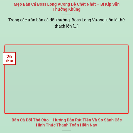
Mẹo Bắn Cá Boss Long Vương Dễ Chết Nhất – Bí Kíp Săn
Thưởng Khủng
Trong các trận bắn cá đổi thưởng, Boss Long Vương luôn là thử
thách lớn [...]
26
Th10
Bắn Cá Đổi Thẻ Cào – Hướng Dẫn Rút Tiền Và So Sánh Các
Hình Thức Thanh Toán Hiện Nay