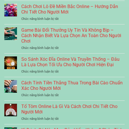
–
Số
Và
Vietlott
Cách Chơi Lô Đề Miền Bắc Online – Hướng Dẫn
Chiến
1
Mẹo
Là
Thuật
Chi Tiết Cho Người Mới
Phút
Ghép
Gì?
Thống
Và
Số
ở
Chức năng bình luận bị tắt
Hướng
Kê
Cách
Hiệu
Cách
Dẫn
Và
Chơi
Quả
Chơi
Game Bài Đổi Thưởng Uy Tín Và Không Bịp –
Cách
Nuôi
Hiệu
2025
Lô
Chơi,
Cách Nhận Biết Và Lựa Chọn An Toàn Cho Người
Lô
Quả
Đề
Tính
Gan
Chơi
Nhất
Miền
Giải
Hiệu
2025
ở
Chức năng bình luận bị tắt
Bắc
Và
Quả
Game
Online
Mẹo
Nhất
Bài
–
So Sánh Xóc Đĩa Online Và Truyền Thống – Đâu
Thắng
2025
Đổi
Hướng
Lớn
Là Lựa Chọn Tối Ưu Cho Người Chơi Hiện Đại
Thưởng
Dẫn
Dễ
ở
Chức năng bình luận bị tắt
Uy
Chi
Hiểu
So
Tín
Tiết
Nhất
Sánh
Cách Tính Tiền Thắng Thua Trong Bài Cào Chuẩn
Và
Cho
Xóc
Không
Người
Xác Cho Người Mới
Đĩa
Bịp
Mới
ở
Chức năng bình luận bị tắt
Online
–
Cách
Và
Cách
Tính
Tổ Tôm Online Là Gì Và Cách Chơi Chi Tiết Cho
Truyền
Nhận
Tiền
Thống
Người Mới
Biết
Thắng
–
Và
ở
Chức năng bình luận bị tắt
Thua
Đâu
Lựa
Tổ
Trong
Là
Chọn
Tôm