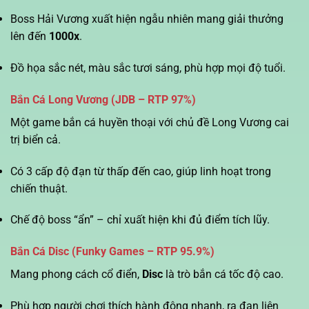
Boss Hải Vương xuất hiện ngẫu nhiên mang giải thưởng
lên đến
1000x
.
Đồ họa sắc nét, màu sắc tươi sáng, phù hợp mọi độ tuổi.
Bắn Cá Long Vương (JDB – RTP 97%)
Một game bắn cá huyền thoại với chủ đề Long Vương cai
trị biển cả.
Có 3 cấp độ đạn từ thấp đến cao, giúp linh hoạt trong
chiến thuật.
Chế độ boss “ẩn” – chỉ xuất hiện khi đủ điểm tích lũy.
Bắn Cá Disc (Funky Games – RTP 95.9%)
Mang phong cách cổ điển,
Disc
là trò bắn cá tốc độ cao.
Phù hợp người chơi thích hành động nhanh, ra đạn liên