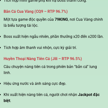
Tích hợp mini game phụ khi hạ boss thành công.
Bắn Cá Cua Vàng (CQ9 – RTP 96.7%)
Một tựa game độc quyền của
79KING
, nơi Cua Vàng chính
là biểu tượng tài lộc.
Boss xuất hiện ngẫu nhiên, phần thưởng x20 đến x200 lần.
Tích hợp âm thanh vui nhộn, cực kỳ giải trí.
Huyền Thoại Nàng Tiên Cá (Jili – RTP 96.5%)
Câu chuyện nàng tiên cá trong phiên bản “bắn cá” lung
linh.
Hiệu ứng nước và ánh sáng cực đẹp.
Khi xuất hiện nàng tiên cá, người chơi nhận
Jackpot đặc
biệt
.