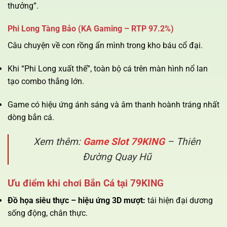
thưởng”.
Phi Long Tàng Bảo (KA Gaming – RTP 97.2%)
Câu chuyện về con rồng ẩn mình trong kho báu cổ đại.
Khi “Phi Long xuất thế”, toàn bộ cá trên màn hình nổ lan
tạo combo thắng lớn.
Game có hiệu ứng ánh sáng và âm thanh hoành tráng nhất
dòng bắn cá.
Xem thêm:
Game Slot 79KING
– Thiên
Đường Quay Hũ
Ưu điểm khi chơi Bắn Cá tại 79KING
Đồ họa siêu thực – hiệu ứng 3D mượt:
tái hiện đại dương
sống động, chân thực.