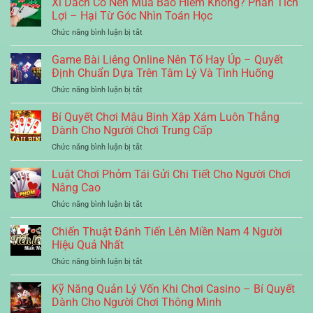
Xì Dách Có Nên Mua Bảo Hiểm Không? Phân Tích
Bài
Lựa
An
Online
Cào
Lợi – Hại Từ Góc Nhìn Toán Học
Chọn
Toàn
Là
Chuẩn
Tối
Cho
ở
Chức năng bình luận bị tắt
Gì
Xác
Ưu
Người
Xì
Và
Cho
Cho
Chơi
Dách
Game Bài Liêng Online Nên Tố Hay Úp – Quyết
Cách
Người
Người
Có
Chơi
Định Chuẩn Dựa Trên Tâm Lý Và Tình Huống
Mới
Chơi
Nên
Chi
Hiện
ở
Chức năng bình luận bị tắt
Mua
Tiết
Đại
Game
Bảo
Cho
Bài
Bí Quyết Chơi Mậu Binh Xập Xám Luôn Thắng
Hiểm
Người
Liêng
Không?
Dành Cho Người Chơi Trung Cấp
Mới
Online
Phân
ở
Chức năng bình luận bị tắt
Nên
Tích
Bí
Tố
Lợi
Quyết
Luật Chơi Phỏm Tái Gửi Chi Tiết Cho Người Chơi
Hay
–
Chơi
Úp
Nâng Cao
Hại
Mậu
–
Từ
ở
Chức năng bình luận bị tắt
Binh
Quyết
Góc
Luật
Xập
Định
Nhìn
Chơi
Chiến Thuật Đánh Tiến Lên Miền Nam 4 Người
Xám
Chuẩn
Toán
Phỏm
Luôn
Hiệu Quả Nhất
Dựa
Học
Tái
Thắng
Trên
ở
Chức năng bình luận bị tắt
Gửi
Dành
Tâm
Chiến
Chi
Cho
Lý
Thuật
Kỹ Năng Quản Lý Vốn Khi Chơi Casino – Bí Quyết
Tiết
Người
Và
Đánh
Cho
Dành Cho Người Chơi Thông Minh
Chơi
Tình
Tiến
Người
Trung