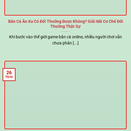
Bắn Cá Ăn Xu Có Đổi Thưởng Được Không? Giải Mã Cơ Chế Đổi
Thưởng Thật Sự
Khi bước vào thế giới game bắn cá online, nhiều người chơi vẫn
chưa phân [...]
26
Th10