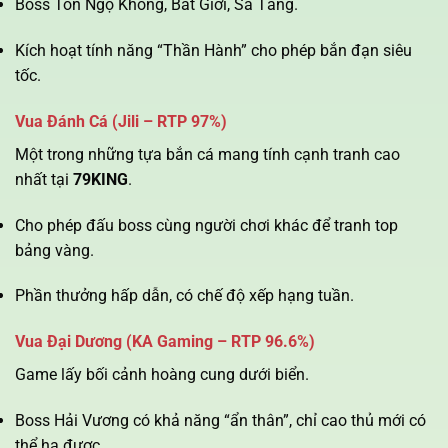
Boss Tôn Ngộ Không, Bát Giới, Sa Tăng.
Kích hoạt tính năng “Thần Hành” cho phép bắn đạn siêu
tốc.
Vua Đánh Cá (Jili – RTP 97%)
Một trong những tựa bắn cá mang tính cạnh tranh cao
nhất tại
79KING
.
Cho phép đấu boss cùng người chơi khác để tranh top
bảng vàng.
Phần thưởng hấp dẫn, có chế độ xếp hạng tuần.
Vua Đại Dương (KA Gaming – RTP 96.6%)
Game lấy bối cảnh hoàng cung dưới biển.
Boss Hải Vương có khả năng “ẩn thân”, chỉ cao thủ mới có
thể hạ được.