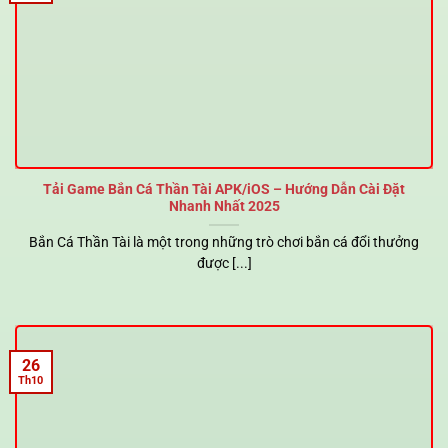
Tải Game Bắn Cá Thần Tài APK/iOS – Hướng Dẫn Cài Đặt
Nhanh Nhất 2025
Bắn Cá Thần Tài là một trong những trò chơi bắn cá đổi thưởng
được [...]
26
Th10