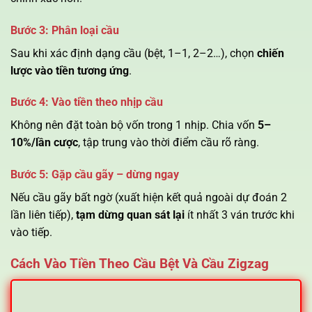
Bước 3: Phân loại cầu
Sau khi xác định dạng cầu (bệt, 1–1, 2–2…), chọn
chiến
lược vào tiền tương ứng
.
Bước 4: Vào tiền theo nhịp cầu
Không nên đặt toàn bộ vốn trong 1 nhịp. Chia vốn
5–
10%/lần cược
, tập trung vào thời điểm cầu rõ ràng.
Bước 5: Gặp cầu gãy – dừng ngay
Nếu cầu gãy bất ngờ (xuất hiện kết quả ngoài dự đoán 2
lần liên tiếp),
tạm dừng quan sát lại
ít nhất 3 ván trước khi
vào tiếp.
Cách Vào Tiền Theo Cầu Bệt Và Cầu Zigzag