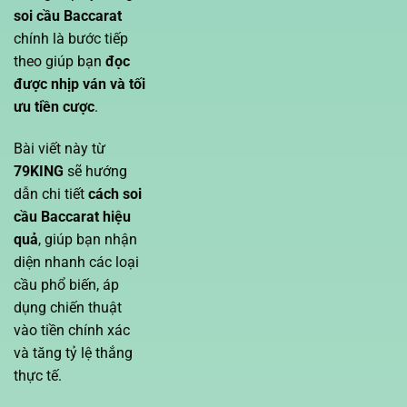
soi cầu Baccarat
chính là bước tiếp
theo giúp bạn
đọc
được nhịp ván và tối
ưu tiền cược
.
Bài viết này từ
79KING
sẽ hướng
dẫn chi tiết
cách soi
cầu Baccarat hiệu
quả
, giúp bạn nhận
diện nhanh các loại
cầu phổ biến, áp
dụng chiến thuật
vào tiền chính xác
và tăng tỷ lệ thắng
thực tế.