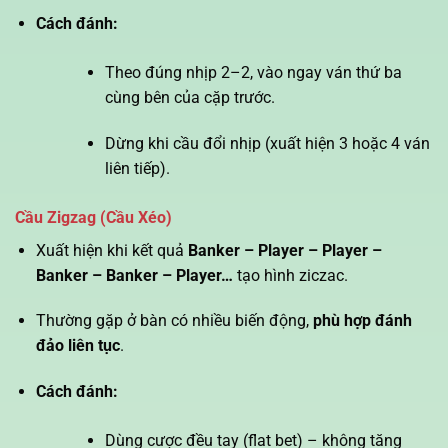
Cách đánh:
Theo đúng nhịp 2–2, vào ngay ván thứ ba
cùng bên của cặp trước.
Dừng khi cầu đổi nhịp (xuất hiện 3 hoặc 4 ván
liên tiếp).
Cầu Zigzag (Cầu Xéo)
Xuất hiện khi kết quả
Banker – Player – Player –
Banker – Banker – Player…
tạo hình ziczac.
Thường gặp ở bàn có nhiều biến động,
phù hợp đánh
đảo liên tục
.
Cách đánh:
Dùng cược đều tay (flat bet) – không tăng