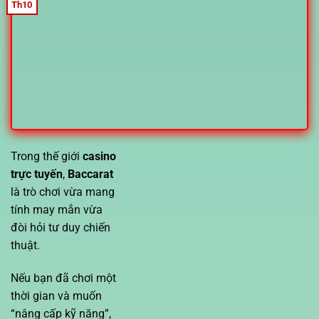
Th10
Trong thế giới
casino
trực tuyến
,
Baccarat
là trò chơi vừa mang
tính may mắn vừa
đòi hỏi tư duy chiến
thuật.
Nếu bạn đã chơi một
thời gian và muốn
“nâng cấp kỹ năng”,