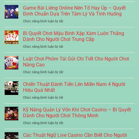
Xì
Và
Cho
Cho
Chơi
Dách
Game Bài Liêng Online Nên Tố Hay Úp – Quyết
Cách
Người
Người
Có
Chơi
Định Chuẩn Dựa Trên Tâm Lý Và Tình Huống
Mới
Chơi
Nên
Chi
Hiện
ở
Chức năng bình luận bị tắt
Mua
Tiết
Đại
Game
Bảo
Cho
Bài
Bí Quyết Chơi Mậu Binh Xập Xám Luôn Thắng
Hiểm
Người
Liêng
Không?
Dành Cho Người Chơi Trung Cấp
Mới
Online
Phân
ở
Chức năng bình luận bị tắt
Nên
Tích
Bí
Tố
Lợi
Quyết
Luật Chơi Phỏm Tái Gửi Chi Tiết Cho Người Chơi
Hay
–
Chơi
Úp
Nâng Cao
Hại
Mậu
–
Từ
ở
Chức năng bình luận bị tắt
Binh
Quyết
Góc
Luật
Xập
Định
Nhìn
Chơi
Chiến Thuật Đánh Tiến Lên Miền Nam 4 Người
Xám
Chuẩn
Toán
Phỏm
Luôn
Hiệu Quả Nhất
Dựa
Học
Tái
Thắng
Trên
ở
Chức năng bình luận bị tắt
Gửi
Dành
Tâm
Chiến
Chi
Cho
Lý
Thuật
Kỹ Năng Quản Lý Vốn Khi Chơi Casino – Bí Quyết
Tiết
Người
Và
Đánh
Cho
Dành Cho Người Chơi Thông Minh
Chơi
Tình
Tiến
Người
Trung
Huống
ở
Chức năng bình luận bị tắt
Lên
Chơi
Cấp
Kỹ
Miền
Nâng
Năng
Các Thuật Ngữ Live Casino Cần Biết Cho Người
Nam
Cao
Quản