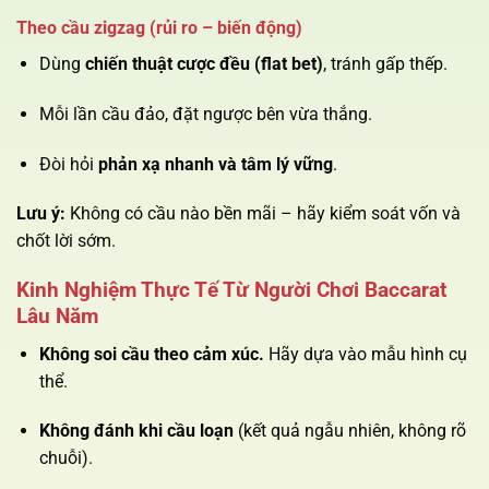
Theo cầu zigzag (rủi ro – biến động)
Dùng
chiến thuật cược đều (flat bet)
, tránh gấp thếp.
Mỗi lần cầu đảo, đặt ngược bên vừa thắng.
Đòi hỏi
phản xạ nhanh và tâm lý vững
.
Lưu ý:
Không có cầu nào bền mãi – hãy kiểm soát vốn và
chốt lời sớm.
Kinh Nghiệm Thực Tế Từ Người Chơi Baccarat
Lâu Năm
Không soi cầu theo cảm xúc.
Hãy dựa vào mẫu hình cụ
thể.
Không đánh khi cầu loạn
(kết quả ngẫu nhiên, không rõ
chuỗi).