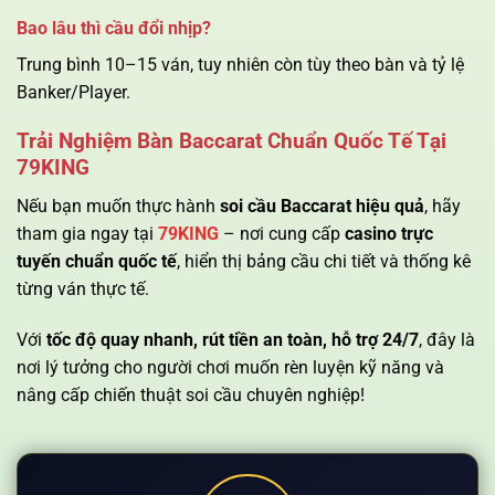
Bao lâu thì cầu đổi nhịp?
Trung bình 10–15 ván, tuy nhiên còn tùy theo bàn và tỷ lệ
Banker/Player.
Trải Nghiệm Bàn Baccarat Chuẩn Quốc Tế Tại
79KING
Nếu bạn muốn thực hành
soi cầu Baccarat hiệu quả
, hãy
tham gia ngay tại
79KING
– nơi cung cấp
casino trực
tuyến chuẩn quốc tế
, hiển thị bảng cầu chi tiết và thống kê
từng ván thực tế.
Với
tốc độ quay nhanh, rút tiền an toàn, hỗ trợ 24/7
, đây là
nơi lý tưởng cho người chơi muốn rèn luyện kỹ năng và
nâng cấp chiến thuật soi cầu chuyên nghiệp!