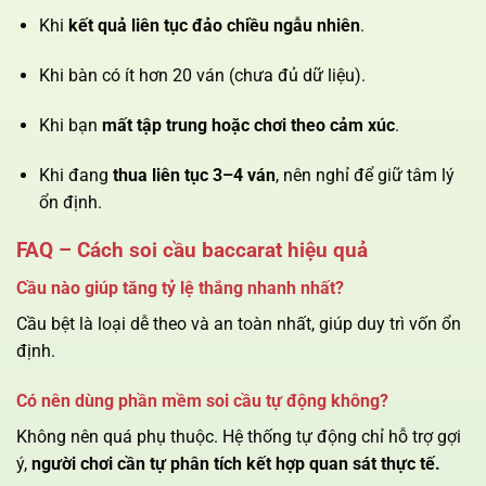
Khi
kết quả liên tục đảo chiều ngẫu nhiên
.
Khi bàn có ít hơn 20 ván (chưa đủ dữ liệu).
Khi bạn
mất tập trung hoặc chơi theo cảm xúc
.
Khi đang
thua liên tục 3–4 ván
, nên nghỉ để giữ tâm lý
ổn định.
FAQ – Cách soi cầu baccarat hiệu quả
Cầu nào giúp tăng tỷ lệ thắng nhanh nhất?
Cầu bệt là loại dễ theo và an toàn nhất, giúp duy trì vốn ổn
định.
Có nên dùng phần mềm soi cầu tự động không?
Không nên quá phụ thuộc. Hệ thống tự động chỉ hỗ trợ gợi
ý,
người chơi cần tự phân tích kết hợp quan sát thực tế.