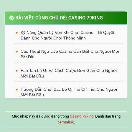
📚 BÀI VIẾT CÙNG CHỦ ĐỀ: CASINO 79KING
Kỹ Năng Quản Lý Vốn Khi Chơi Casino – Bí Quyết
➤
Dành Cho Người Chơi Thông Minh
Các Thuật Ngữ Live Casino Cần Biết Cho Người Mới
➤
Bắt Đầu
Fan Tan Là Gì Và Cách Cược Đơn Giản Cho Người
➤
Mới Bắt Đầu
Hướng Dẫn Chơi Bac Bo Online Chi Tiết Cho Người
➤
Mới Bắt Đầu
Luật Chơi Rồng Hổ Và Cách Bắt Cầu Chuẩn Xác Nhất
➤
Cho Người Mới
Mục nhập này đã được đăng trong
Casino 79king
. Đánh dấu trang
permalink
.
Cách Đặt Cược Roulette Theo Cột Và Tá – Bí Quyết
➤