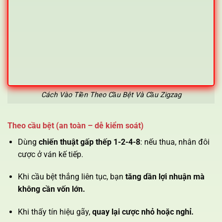
Cách Vào Tiền Theo Cầu Bệt Và Cầu Zigzag
Theo cầu bệt (an toàn – dễ kiểm soát)
Dùng
chiến thuật gấp thếp 1-2-4-8
: nếu thua, nhân đôi
cược ở ván kế tiếp.
Khi cầu bệt thắng liên tục, bạn
tăng dần lợi nhuận mà
không cần vốn lớn.
Khi thấy tín hiệu gãy,
quay lại cược nhỏ hoặc nghỉ.