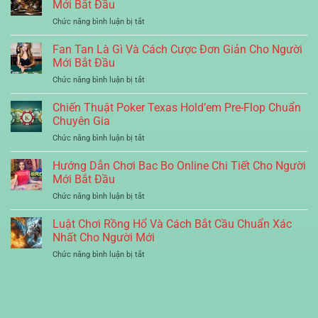
4
Mới Bắt Đầu
Lý
Người
ở
Chức năng bình luận bị tắt
Vốn
Hiệu
Các
Khi
Quả
Thuật
Fan Tan Là Gì Và Cách Cược Đơn Giản Cho Người
Chơi
Nhất
Ngữ
Casino
Mới Bắt Đầu
Live
–
ở
Chức năng bình luận bị tắt
Casino
Bí
Fan
Cần
Quyết
Tan
Chiến Thuật Poker Texas Hold’em Pre-Flop Chuẩn
Biết
Dành
Là
Cho
Chuyên Gia
Cho
Gì
Người
Người
ở
Chức năng bình luận bị tắt
Và
Mới
Chơi
Chiến
Cách
Bắt
Thông
Thuật
Hướng Dẫn Chơi Bac Bo Online Chi Tiết Cho Người
Cược
Đầu
Minh
Poker
Đơn
Mới Bắt Đầu
Texas
Giản
ở
Chức năng bình luận bị tắt
Hold’em
Cho
Hướng
Pre-
Người
Dẫn
Luật Chơi Rồng Hổ Và Cách Bắt Cầu Chuẩn Xác
Flop
Mới
Chơi
Chuẩn
Nhất Cho Người Mới
Bắt
Bac
Chuyên
Đầu
ở
Chức năng bình luận bị tắt
Bo
Gia
Luật
Online
Chơi
Chi
Rồng
Tiết
Hổ
Cho
Và
Người