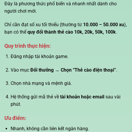
Đây là phương thức phổ biến và nhanh nhất dành cho
người chơi mới.
Chỉ cần đạt số xu tối thiểu (thường từ
10.000 – 50.000 xu
),
bạn có thể
quy đổi thành thẻ cào 10k, 20k, 50k, 100k
.
Quy trình thực hiện:
Đăng nhập tài khoản game.
Vào mục
Đổi thưởng → Chọn “Thẻ cào điện thoại”
.
Chọn nhà mạng và mệnh giá.
Hệ thống gửi mã thẻ về
tài khoản hoặc email
sau vài
phút.
Ưu điểm:
Nhanh, không cần liên kết ngân hàng.