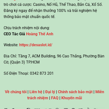
trò chơi cá cược: Casino, Nổ Hũ, Thể Thao, Bắn Cá, Xổ Số.
Đăng ký ngay để nhận thưởng 100% và trải nghiệm hệ
thống bảo mật chuẩn quốc tế.
Chịu trách nhiệm nội dung:
CEO Tác Giả
Hoàng Thế Anh
Website:
https://desaslot.id/
Địa Chỉ: Tầng 7, ACM Building, 96 Cao Thắng, Phường Bàn
Cờ, (Quận 3) TP.HCM
Số Điện Thoại: 0342 873 201
Về chúng tôi
|
Liên hệ
|
Đại lý
|
Chính sách bảo mật
|
Miễn
trách nhiệm
|
FAQ
|
Khuyến mãi