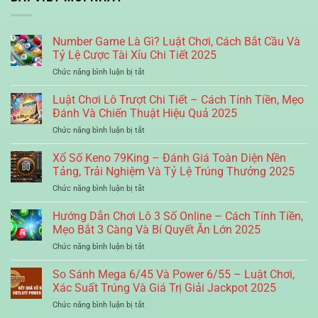
Cơ Chế Đổi Thưởng Thật Sự
Mẹo Bắn Cá Boss Long Vương Dễ Chết Nhất – Bí Kíp
➤
Number Game Là Gì? Luật Chơi, Cách Bắt Cầu Và
Săn Thưởng Khủng
Tỷ Lệ Cược Tài Xỉu Chi Tiết 2025
ở
Chức năng bình luận bị tắt
Bắn Cá JILI – Đánh Giá Chi Tiết Và So Sánh Với Long
➤
Number
Vương, Hải Vương, iCa, Bắn Cá Tiên
Game
Luật Chơi Lô Trượt Chi Tiết – Cách Tính Tiền, Mẹo
Là
Đánh Và Chiến Thuật Hiệu Quả 2025
Gì?
Bắn Cá Online – Phân Loại Các Phiên Bản Game Hấp
➤
ở
Chức năng bình luận bị tắt
Luật
Dẫn Nhất Hiện Nay
Luật
Chơi,
Chơi
Xổ Số Keno 79King – Đánh Giá Toàn Diện Nền
Cách
Lô
Bắt
Tảng, Trải Nghiệm Và Tỷ Lệ Trúng Thưởng 2025
Tool Hack Bắn Cá Đổi Thưởng – Sự Thật, Rủi Ro Và
➤
Trượt
Cầu
Cảnh Báo Từ Chuyên Gia
ở
Chức năng bình luận bị tắt
Chi
Và
Xổ
Tiết
Tỷ
Số
Hướng Dẫn Chơi Lô 3 Số Online – Cách Tính Tiền,
–
Lệ
Bắn Cá Đổi Thưởng Là Gì – Luật Chơi, Cách Tính
➤
Keno
Cách
Mẹo Bắt 3 Càng Và Bí Quyết Ăn Lớn 2025
Cược
Điểm Và Cơ Chế Hoạt Động Cụ Thể
79King
Tính
Tài
ở
Chức năng bình luận bị tắt
–
Tiền,
Xỉu
Hướng
Đánh
Mẹo
Chi
Dẫn
So Sánh Mega 6/45 Và Power 6/55 – Luật Chơi,
Giá
Đánh
Tiết
Chơi
Toàn
Xác Suất Trúng Và Giá Trị Giải Jackpot 2025
Và
2025
Lô
Diện
Chiến
ở
Chức năng bình luận bị tắt
3
Nền
Thuật
So