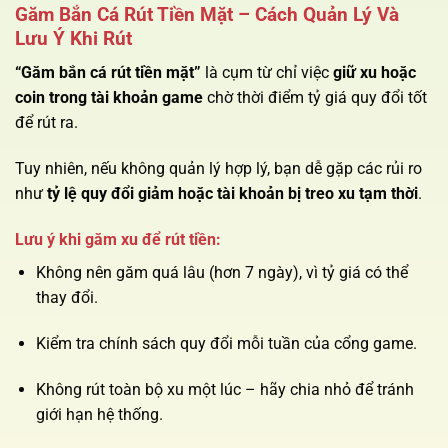
Găm Bắn Cá Rút Tiền Mặt – Cách Quản Lý Và
Lưu Ý Khi Rút
“Găm bắn cá rút tiền mặt”
là cụm từ chỉ việc
giữ xu hoặc
coin trong tài khoản game
chờ thời điểm tỷ giá quy đổi tốt
để rút ra.
Tuy nhiên, nếu không quản lý hợp lý, bạn dễ gặp các rủi ro
như
tỷ lệ quy đổi giảm hoặc tài khoản bị treo xu tạm thời
.
Lưu ý khi găm xu để rút tiền:
Không nên găm quá lâu (hơn 7 ngày), vì tỷ giá có thể
thay đổi.
Kiểm tra chính sách quy đổi mỗi tuần của cổng game.
Không rút toàn bộ xu một lúc – hãy chia nhỏ để tránh
giới hạn hệ thống.