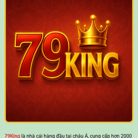
Chuẩn
Xác
Nhất
Cho
Người
Mới
79King
là nhà cái hàng đầu tại châu Á, cung cấp hơn 2000