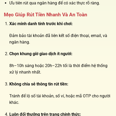
Ưu tiên rút qua ngân hàng để có xác thực rõ ràng.
Mẹo Giúp Rút Tiền Nhanh Và An Toàn
Xác minh danh tính trước khi chơi:
Đảm bảo tài khoản đã liên kết số điện thoại, email, và
ngân hàng.
Chọn khung giờ giao dịch ít người:
8h–10h sáng hoặc 20h–22h tối là thời điểm hệ thống
xử lý nhanh nhất.
Không chia sẻ thông tin rút tiền:
Tránh để lộ số tài khoản, số ví, hoặc mã OTP cho người
khác.
Luôn đổi thưởng trên trang chính thức: